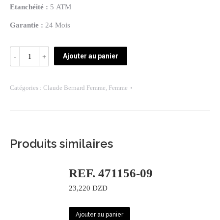
Etanchéité :
5 ATM
Garantie :
24 Mois
Quantité
Ajouter au panier
85018
3
Catégories :
Claude Bernard Femme
,
Femme
NIN
Produits similaires
REF. 471156-09
23,220
DZD
Ajouter au panier