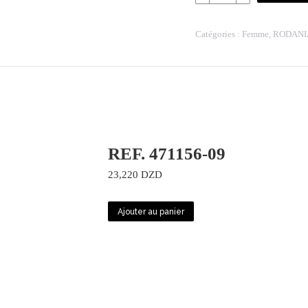
REF:
2505743
Catégories :
Femme
,
RODANI
REF. 471156-09
23,220
DZD
Ajouter au panier