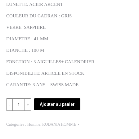
LUNETTE: ACIER ARGENT
COULEUR DU CADRAN : GRIS
VERRE: SAPPHIRE
DIAMETRE : 41 MM
ETANCHE : 100 M
FONCTION : 3 AIGUILLES+ CALENDRIER
DISPONIBILITE: ARTICLE EN STOCK
GARANTIE: 3 ANS – SWISS MADE
Quantité
Ajouter au panier
REF:
2506548
Catégories :
Homme
,
RODANIA HOMME