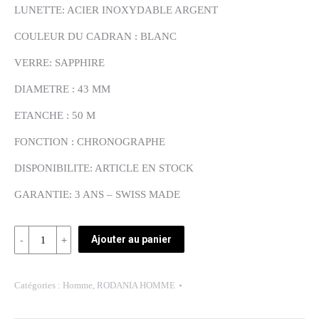
LUNETTE: ACIER INOXYDABLE ARGENT
COULEUR DU CADRAN : BLANC
VERRE: SAPPHIRE
DIAMETRE : 43 MM
ETANCHE : 50 M
FONCTION : CHRONOGRAPHE
DISPONIBILITE: ARTICLE EN STOCK
GARANTIE: 3 ANS – SWISS MADE
Quantité
Ajouter au panier
REF:
2507120
Catégories :
Homme
,
RODANIA HOMME