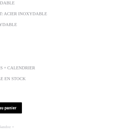
YDABLE
T: ACIER INOXYDABLE
XYDABLE
ES + CALENDRIER
LE EN STOCK
au panier
Sandoz