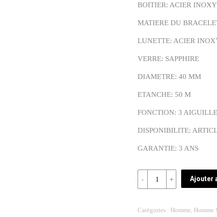
BOITIER: ACIER INOX
MATIERE DU BRACELE
LUNETTE: ACIER INO
VERRE: SAPPHIRE
DIAMETRE: 40 MM
ETANCHE: 50 M
FONCTION: 3 AIGUILL
DISPONIBILITE: ARTIC
GARANTIE: 3 ANS
Quantité
Ajouter 
REF:
81425-
Catégories :
Homme
,
Homme 
55