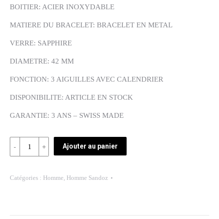
BOITIER: ACIER INOXYDABLE
MATIERE DU BRACELET: BRACELET EN METAL
VERRE: SAPPHIRE
DIAMETRE: 42 MM
FONCTION: 3 AIGUILLES AVEC CALENDRIER
DISPONIBILITE: ARTICLE EN STOCK
GARANTIE: 3 ANS – SWISS MADE
Quantité
Ajouter au panier
REF:
81449-
Catégories :
Homme
,
Homme Sandoz
37