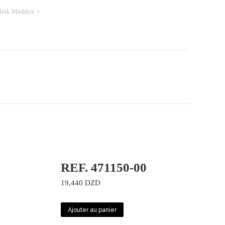
ark Maddox
REF. 471150-00
19,440
DZD
Ajouter au panier