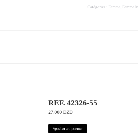
MC0100-
Catégories :
Femme
,
Femme M
15
REF. 42326-55
27,000
DZD
Ajouter au panier