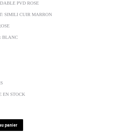
YDABLE PVD ROSE
: SIMILI CUIR MARRON
ROSE
: BLANC
ES
E EN STOCK
au panier