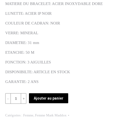
MATIERE DU BRACELET: ACIER INOXYDABLE DORE
LUNETTE: ACIER IP NOIR
COULEUR DE CADRAN: NOIR
VERRE: MINERAL
DIAMETRE: 31 mm
ETANCHE: 50 M
FONCTION: 3 AIGUILLES
DISPONIBILTE: ARTICLE EN STOCK
GARANTIE: 2 ANS
Quantité
Ajouter au panier
REF.
MM0101-
Catégories :
Femme
,
Femme Mark Maddox
55