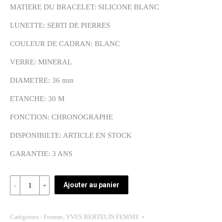
MATIERE DU BRACELET: SILICONE BLANC
LUNETTE: SERTI DE PIERRES
COULEUR DE CADRAN: BLANC
VERRE: MINERAL
DIAMETRE: 36 mm
ETANCHE: 30 M
FONCTION: CHRONOGRAPHE
DISPONIBILTE: ARTICLE EN STOCK
GARANTIE: 3 ANS
Quantité
Ajouter au panier
REF:
PP30672-
Catégories :
Femme
,
YVES BERTELIN FEMME
1