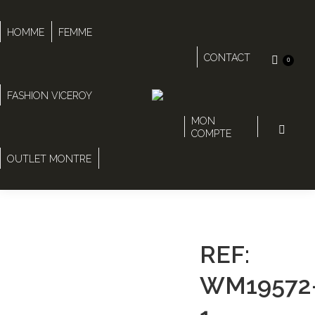
HOMME
FEMME
CONTACT
0
FASHION VICEROY
MON
Recherc
COMPTE
:
OUTLET MONTRE
REF:
WM19572