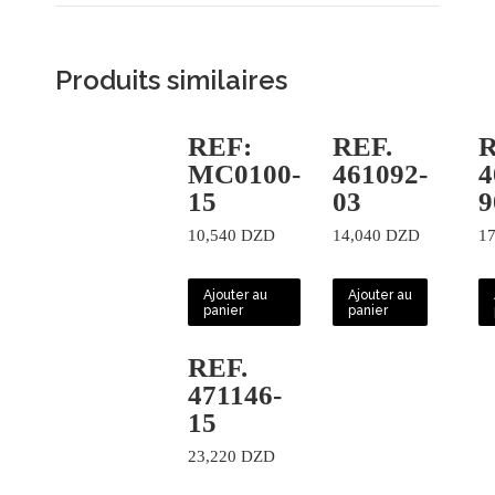
Produits similaires
REF:
REF.
R
MC0100-
461092-
4
15
03
9
10,540
DZD
14,040
DZD
1
Ajouter au
Ajouter au
panier
panier
REF.
471146-
15
23,220
DZD