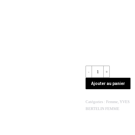
Quantité
REF:
Ajouter au panier
WM19572-
1
Catégories :
Femme
,
YVES
BERTELIN FEMME