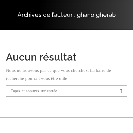
Archives de l’auteur :
ghano gherab
Vous êtes ici :
Aucun résultat
Nous ne trouvons pas ce que vous cherchez. La barre de
recherche pourrait vous être utile
Recherche
:
© 2022 Viceroycenter. All Rights Reserved. Hébergé et Développé par
Corex