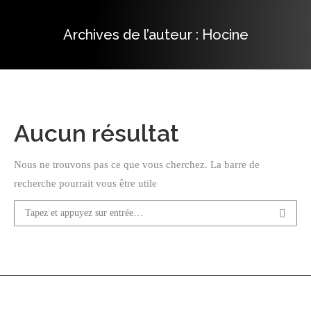
Archives de l’auteur :
Hocine
Vous êtes ici :
Aucun résultat
Nous ne trouvons pas ce que vous cherchez. La barre de
recherche pourrait vous être utile
Recherche
:
© 2022 Viceroycenter. All Rights Reserved. Hébergé et Développé par
Corex