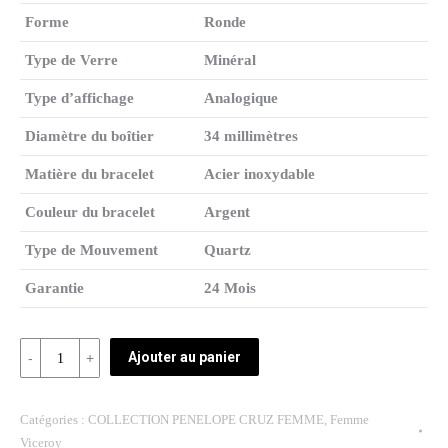
Forme
Ronde
Type de Verre
Minéral
Type d’affichage
Analogique
Diamètre du boîtier
34 millimètres
Matière du bracelet
Acier inoxydable
Couleur du bracelet
Argent
Type de Mouvement
Quartz
Garantie
24 Mois
Quantité
Ajouter au panier
REF:
47888-
Catégories :
COLLECTION PENELOPE CRUZ FEMME
,
Femme
85
Viceroy