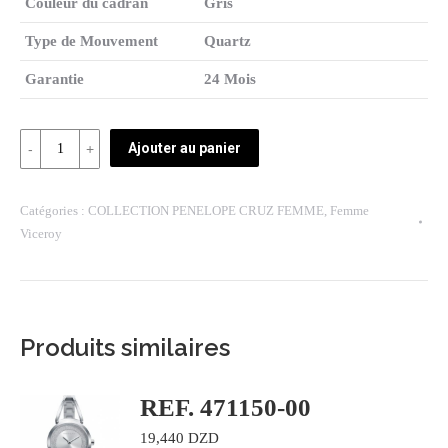
Couleur du cadran
Gris
Type de Mouvement
Quartz
Garantie
24 Mois
Quantité
Ajouter au panier
REF:
471052-
Catégories :
COLLECTION PENELOPE CRUZ FEMME
,
Femme
05
Viceroy
Produits similaires
REF. 471150-00
19,440
DZD