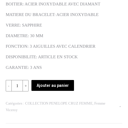
BOITIER: ACIER INOXYDABLE AVEC DIAMANT
MATIERE DU BRACELET: ACIER INOXYDABLE
VERRE: SAPPHIRE
DIAMETRE: 30 MM
FONCTION: 3 AIGUILLES AVEC CALENDRIER
DISPONIBILITE: ARTICLE EN STOCK
GARANTIE: 3 ANS
Quantité
Ajouter au panier
REF:
47890-
Catégories :
COLLECTION PENELOPE CRUZ FEMME
,
Femme
85
Viceroy