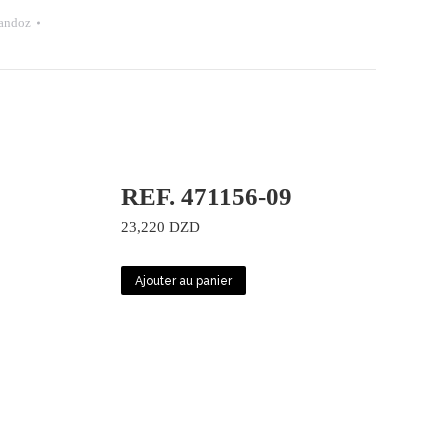
andoz
REF. 471156-09
23,220
DZD
Ajouter au panier