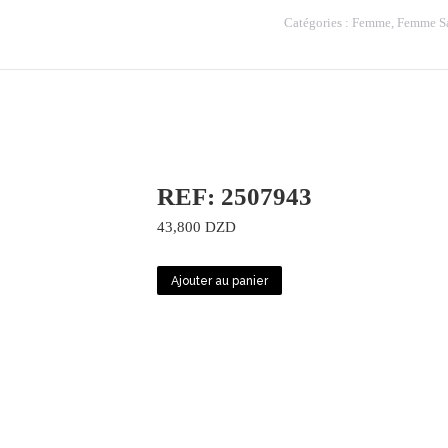
72584-
Catégories :
Femme
,
Femme S
00
REF: 2507943
43,800
DZD
Ajouter au panier