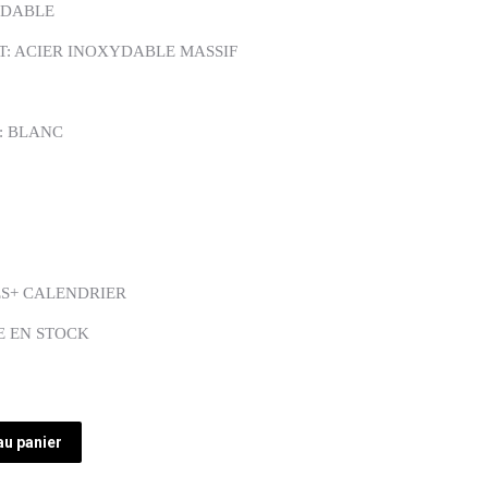
YDABLE
T: ACIER INOXYDABLE MASSIF
: BLANC
ES+ CALENDRIER
E EN STOCK
au panier