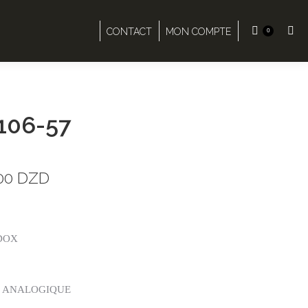
CONTACT
MON COMPTE
0
Rech
:
106-57
00
DZD
DOX
 ANALOGIQUE