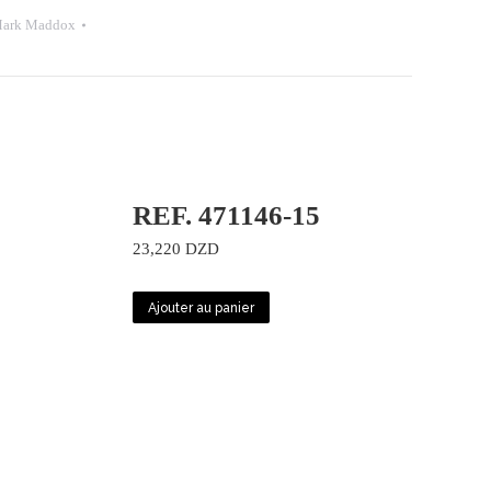
ark Maddox
REF. 471146-15
23,220
DZD
Ajouter au panier