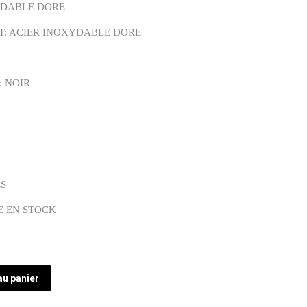
XYDABLE DORE
T: ACIER INOXYDABLE DORE
 NOIR
ES
E EN STOCK
au panier