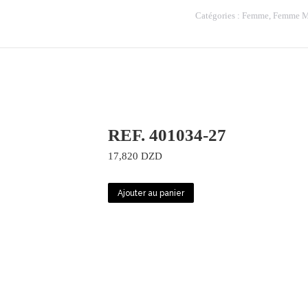
MM7106-
Catégories :
Femme
,
Femme M
57
REF. 401034-27
17,820
DZD
Ajouter au panier