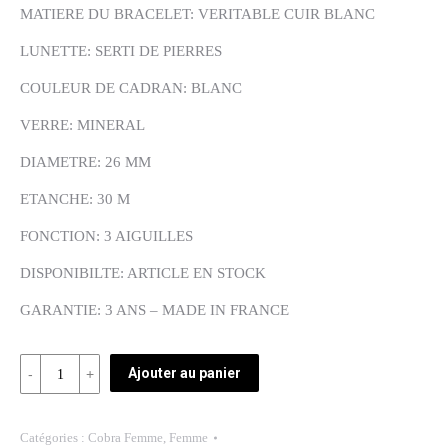
MATIERE DU BRACELET: VERITABLE CUIR BLANC
LUNETTE: SERTI DE PIERRES
COULEUR DE CADRAN: BLANC
VERRE: MINERAL
DIAMETRE: 26 MM
ETANCHE: 30 M
FONCTION: 3 AIGUILLES
DISPONIBILTE: ARTICLE EN STOCK
GARANTIE: 3 ANS – MADE IN FRANCE
Quantité
Ajouter au panier
REF:
NC61082-
Catégories :
Cobra Femme
,
Femme
8