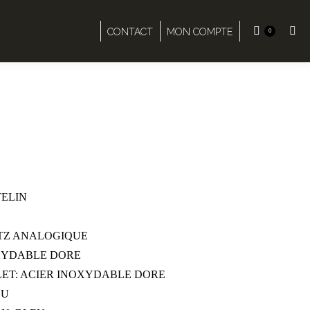
Rech
CONTACT
MON COMPTE
0
:
TELIN
TZ ANALOGIQUE
OXYDABLE DORE
ET: ACIER INOXYDABLE DORE
EU