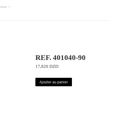
emme
REF. 401040-90
17,820
DZD
Ajouter au panier