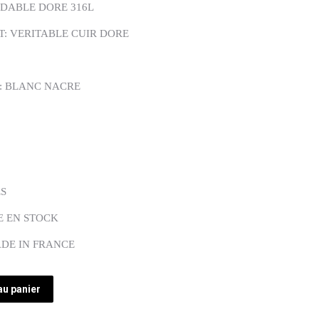
YDABLE DORE 316L
: VERITABLE CUIR DORE
: BLANC NACRE
ES
E EN STOCK
ADE IN FRANCE
au panier