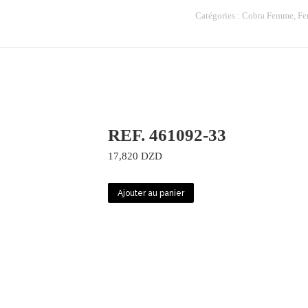
WC61502-
Catégories :
Cobra Femme
,
F
1
REF. 461092-33
17,820
DZD
Ajouter au panier