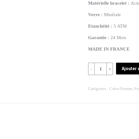
Matérielle
bracelet :
Aci
Verre :
Minérale
Etanchéité :
5 ATM
Garantie :
24 Mois
MADE IN FRANCE
Quantité
Ajouter 
REF:
WM62192-
Catégories :
Cobra Femme
,
F
1