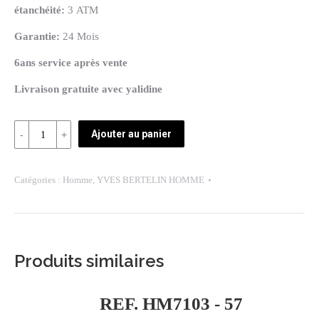
étanchéité:
3 ATM
Garantie:
24 Mois
6ans service après vente
Livraison gratuite avec yalidine
Quantité
Ajouter au panier
REF:
WP37713-
Catégories :
Homme
,
YVES BERTELIN HOMME
2
Produits similaires
REF. HM7103 - 57