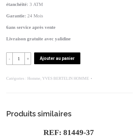
étanchéité:
3 ATM
Garantie:
24 Mois
6ans service après vente
Livraison gratuite avec yalidine
Quantité
Ajouter au panier
REF:
WP37713-
Catégories :
Homme
,
YVES BERTELIN HOMME
3
Produits similaires
REF: 81449-37