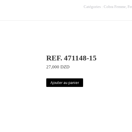
WC61502-
Catégories :
Cobra Femme
,
F
24
REF. 471148-15
27,000
DZD
Ajouter au panier