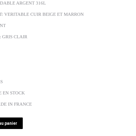
YDABLE ARGENT 316L
: VERITABLE CUIR BEIGE ET MARRON
ENT
 GRIS CLAIR
ES
E EN STOCK
ADE IN FRANCE
au panier