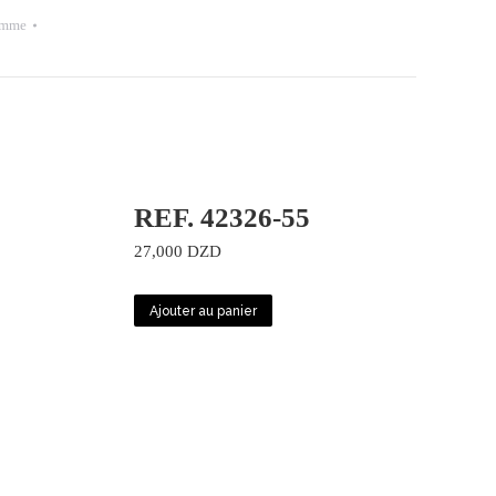
emme
REF. 42326-55
27,000
DZD
Ajouter au panier