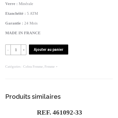
Verre :
Minérale
Etanchéité :
5 ATM
Garantie :
24 Mois
MADE IN FRANCE
Quantité
Ajouter au panier
REF:
WC61391-
Catégories :
Cobra Femme
,
Femme
23B
Produits similaires
REF. 461092-33